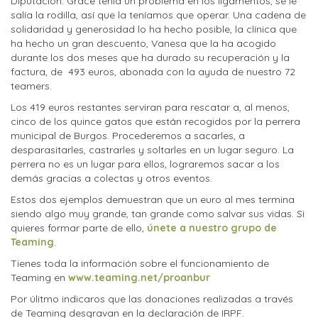
Diputación. Grace tenía un problema en los ligamentos, se le
salía la rodilla, así que la teníamos que operar. Una cadena de
solidaridad y generosidad lo ha hecho posible, la clínica que
ha hecho un gran descuento, Vanesa que la ha acogido
durante los dos meses que ha durado su recuperación y la
factura, de 493 euros, abonada con la ayuda de nuestro 72
teamers.
Los 419 euros restantes serviran para rescatar a, al menos,
cinco de los quince gatos que están recogidos por la perrera
municipal de Burgos. Procederemos a sacarles, a
desparasitarles, castrarles y soltarles en un lugar seguro. La
perrera no es un lugar para ellos, lograremos sacar a los
demás gracias a colectas y otros eventos.
Estos dos ejemplos demuestran que un euro al mes termina
siendo algo muy grande, tan grande como salvar sus vidas. Si
quieres formar parte de ello,
únete a nuestro grupo de
Teaming
.
Tienes toda la información sobre el funcionamiento de
Teaming en
www.teaming.net/proanbur
Por úlitmo indicaros que las donaciones realizadas a través
de Teaming desgravan en la declaración de IRPF.